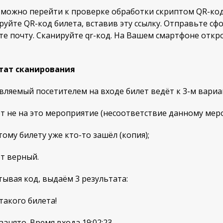
можно перейти к проверке обработки скриптом QR-код
уйте QR-код билета, вставив эту ссылку. Отправьте сф
е почту. Сканируйте qr-код. На Вашем смартфоне откро
тат сканирования
ляемый посетителем на входе билет ведёт к 3-м вариа
 не на это мероприятие (несоответствие данному меро
ому билету уже кто-то зашёл (копия);
т верный.
ывая код, выдаём 3 результата:
акого билета!
анято. Время входа 19:02:23