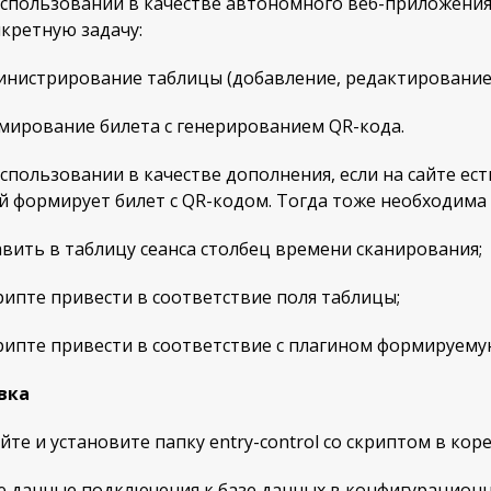
 использовании в качестве автономного веб-приложени
кретную задачу:
нистрирование таблицы (добавление, редактирование 
ирование билета с генерированием QR-кода.
использовании в качестве дополнения, если на сайте е
 формирует билет с QR-кодом. Тогда тоже необходима 
ить в таблицу сеанса столбец времени сканирования;
ипте привести в соответствие поля таблицы;
ипте привести в соответствие с плагином формируемую
вка
йте и установите папку entry-control со скриптом в коре
е данные подключения к базе данных в конфигурацион