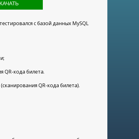
 тестировался с базой данных MySQL
ми;
я QR-кода билета.
 (сканирования QR-кода билета).