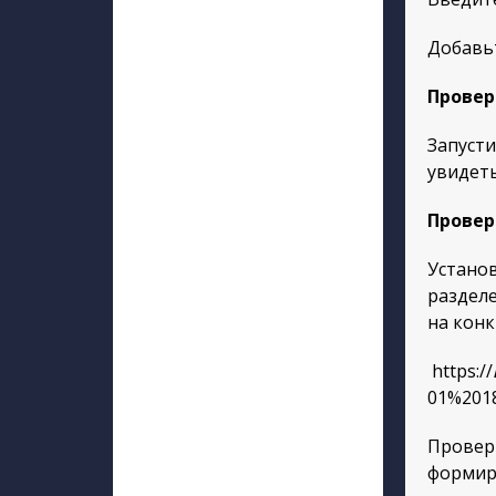
Добавьт
Провер
Запусти
увидеть
Провер
Установ
разделе
на конк
https://
01%2018
Проверь
формиру