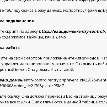
е таблицу сеанса в базу данных, экспортируя файл
entry
ка подключения
те скрипт по адресу
https://ваш.домен/entry-control/
.
 содержимое таблицы, как в Демо.
ка работы
ите на свой смартфон приложение чтения qr-кодов. Нап
 управления сканированием отметьте: Открывать веб-
ретный билет. Она должна быть такой:
ваш.домен
/entry-control/entry.php?event_id=2282&event
:30:00&order_id=2170&place=Р5М7.
те ссылку. Она должна перенести Вас на страницу рез
йте все ссылки. Они отличаются в данной таблице тол