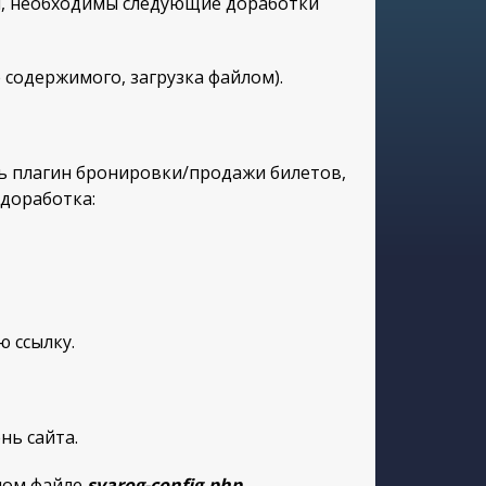
я, необходимы следующие доработки
содержимого, загрузка файлом).
сть плагин бронировки/продажи билетов,
доработка:
 ссылку.
нь сайта.
ном файле
svarog-config.php
.