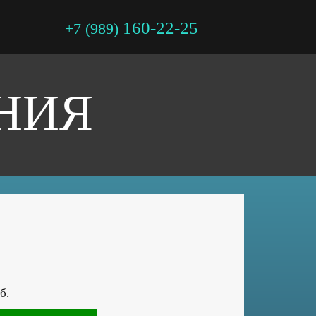
160-22-25
+7 (989)
НИЯ
б.