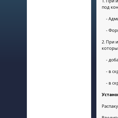
1. При
под кон
- Адми
- Форм
2. При 
который
- добав
- в скр
- в скр
Устано
Распаку
Введит