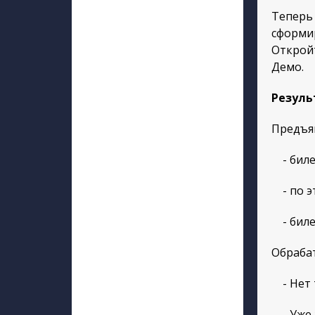
Теперь 
сформир
Откройт
Демо.
Резуль
Предъяв
- билет
- по эт
- биле
Обрабат
- Нет т
- Уже з