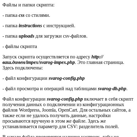
Файлы и папки скрипта:
- папка
css
со стилями.
- папка
instructions
с инструкцией.
- папка
uploads
для загрузки csv-файлов.
- файлы скрипта
Запуск скрипта осуществляется по адресу
http://
ваш.домен/impex/svarog-impex.php
. Это главная страница.
Здесь подключены:
- файл конфигурации
svarog-config.php
- файл просмотра и операций над таблицами
svarog-db.php
.
Файл конфигурации
svarog-config.php
включает в себя скрипт
получения данных о подключении из конфигурационных
файлов Wordpress, Joomla, OpenCart. Для остальных сайтов, а
также если не удалось получить данные, настройки
просываются вручную в этом же файле. Здесь же
устанавливается параметр для CSV: разделитель полей.
В начале файла проверяется наличие настроек, дабы не